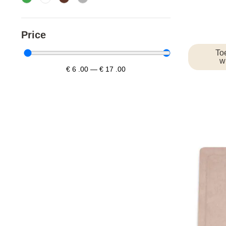
Price
To
w
€
6
.00
—
€
17
.00