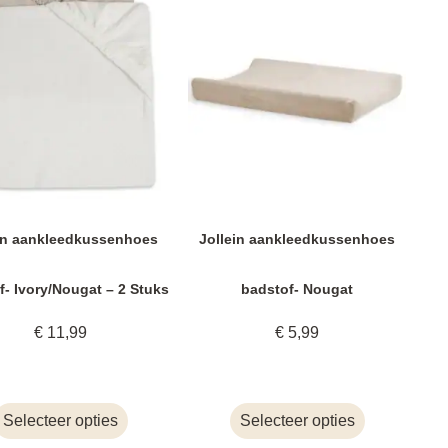
in aankleedkussenhoes
Jollein aankleedkussenhoes
f- Ivory/Nougat – 2 Stuks
badstof- Nougat
€
11,99
€
5,99
Selecteer opties
Selecteer opties