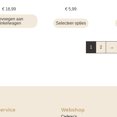
€
16,99
€
5,99
evoegen aan
inkelwagen
Selecteer opties
1
2
→
ervice
Webshop
Cadeau's