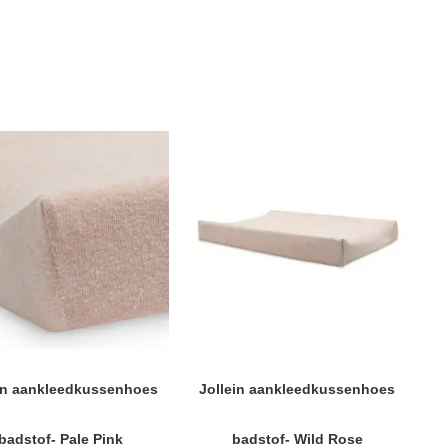
in aankleedkussenhoes
Jollein aankleedkussenhoes
badstof- Pale Pink
badstof- Wild Rose