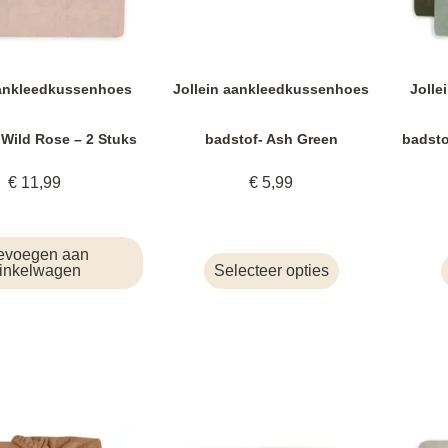
aankleedkussenhoes
Jollein aankleedkussenhoes
Jolle
 Wild Rose – 2 Stuks
badstof- Ash Green
badsto
€
11,99
€
5,99
evoegen aan
inkelwagen
Selecteer opties