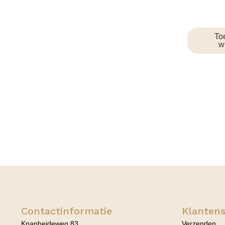
To
w
Contactinformatie
Klantens
Knapheideweg 83
Verzenden