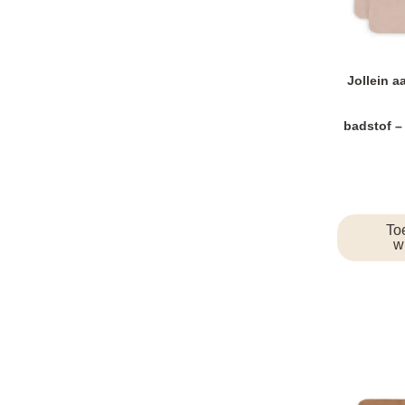
Jollein 
badstof –
To
w