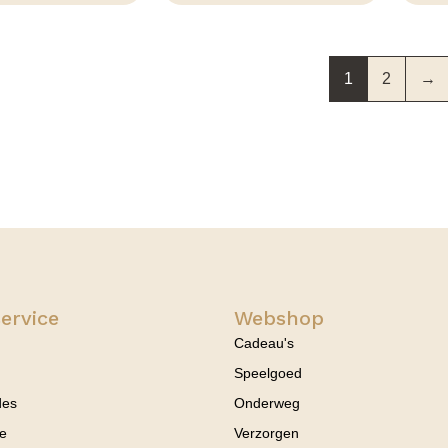
1
2
→
ervice
Webshop
Cadeau's
Speelgoed
des
Onderweg
ce
Verzorgen