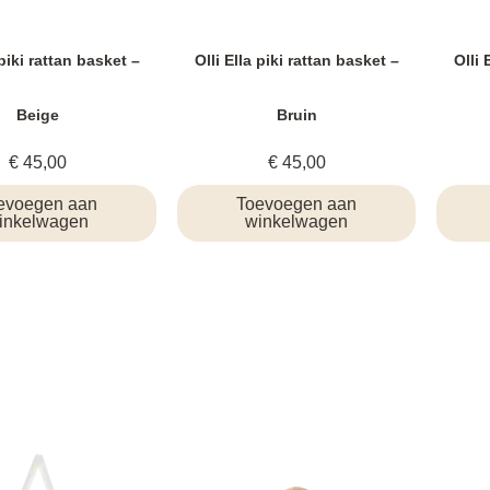
 piki rattan basket –
Olli Ella piki rattan basket –
Olli 
Beige
Bruin
€
45,00
€
45,00
evoegen aan
Toevoegen aan
inkelwagen
winkelwagen