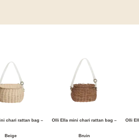
ini chari rattan bag –
Olli Ella mini chari rattan bag –
Olli El
Beige
Bruin