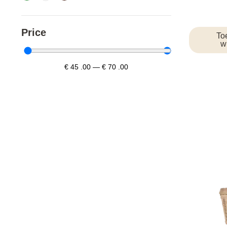
Price
To
w
€
45
.00
—
€
70
.00