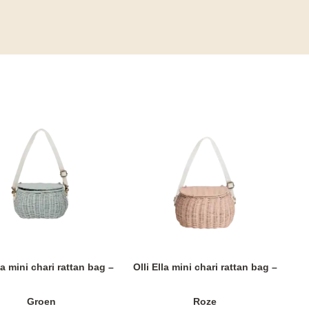
la mini chari rattan bag –
Olli Ella mini chari rattan bag –
Groen
Roze