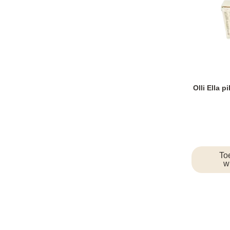
Olli Ella p
To
w