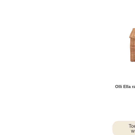
Olli Ella
To
w