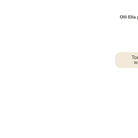
Olli Ella
To
w