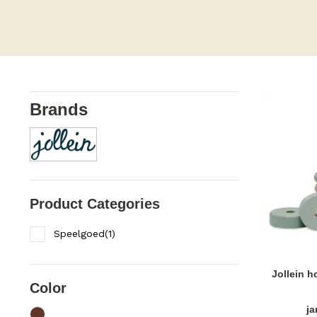
Brands
Product Categories
Speelgoed
(
1
)
Jollein h
Color
j