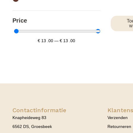
Price
To
w
€
13
.00
—
€
13
.00
Contactinformatie
Klantens
Knapheideweg 83
Verzenden
6562 DS, Groesbeek
Retourneren