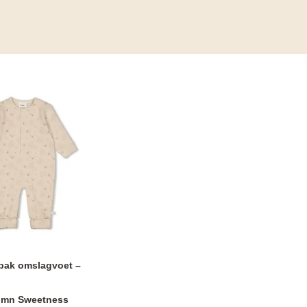
 pak omslagvoet –
umn Sweetness