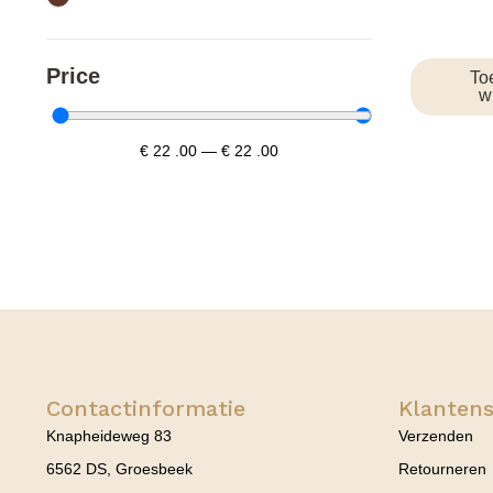
Price
To
w
€
22
.00
—
€
22
.00
Contactinformatie
Klantens
Knapheideweg 83
Verzenden
6562 DS, Groesbeek
Retourneren