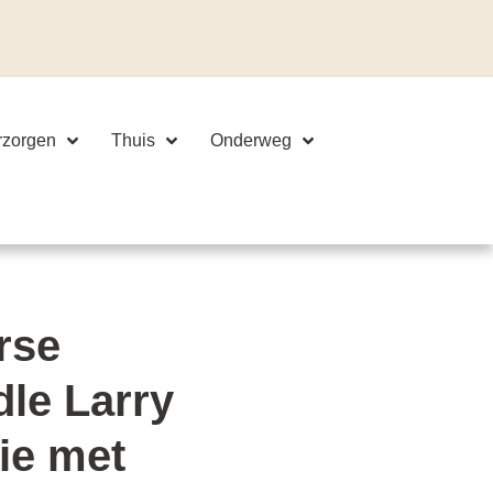
rzorgen
Thuis
Onderweg
rse
le Larry
tie met