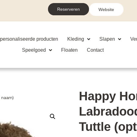
Reserveren
Website
personaliseerde producten
Kleding
Slapen
Ve
Speelgoed
Floaten
Contact
Happy Ho
t naam)
Labradood
Tuttle (op